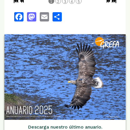
1
2
3
4
5
Facebook
Mastodon
Email
Share
Descarga nuestro último anuario.