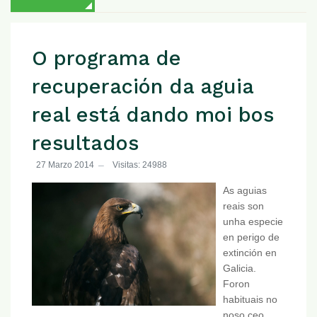
O programa de
recuperación da aguia
real está dando moi bos
resultados
27 Marzo 2014
Visitas: 24988
As aguias
reais son
unha especie
en perigo de
extinción en
Galicia.
Foron
habituais no
noso ceo,