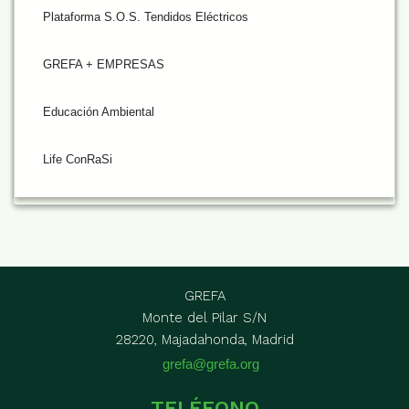
Plataforma S.O.S. Tendidos Eléctricos
GREFA + EMPRESAS
Educación Ambiental
Life ConRaSi
GREFA
Monte del Pilar S/N
28220, Majadahonda, Madrid
grefa@grefa.org
TELÉFONO