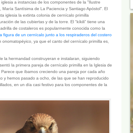
iglesia a instancias de los componentes de la "Ilustre
aría Santísima de La Paciencia y Santiago Apóstol". El
a iglesia la extinta colonia de cernícalo primilla
ión de las cubiertas y de la torre. El “kíkili” tiene una
adrilla de costaleros es popularmente conocida como la
a figura de un cernícalo junto a los respiraderos del costero
en onomatopéyico, ya que el canto del cernícalo primilla es,
e la hermandad construyeran e instalaran, siguiendo
entó la primera pareja de cernícalo primilla en la Iglesia de
s. Parece que íbamos creciendo una pareja por cada año
to y hemos pasado a ocho, de las que se han reproducido
illados, en un día casi festivo para los componentes de la