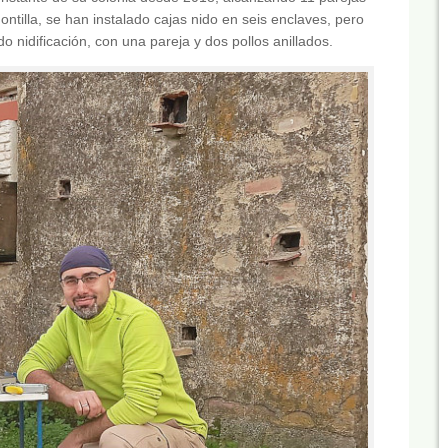
ontilla, se han instalado cajas nido en seis enclaves, pero
o nidificación, con una pareja y dos pollos anillados.