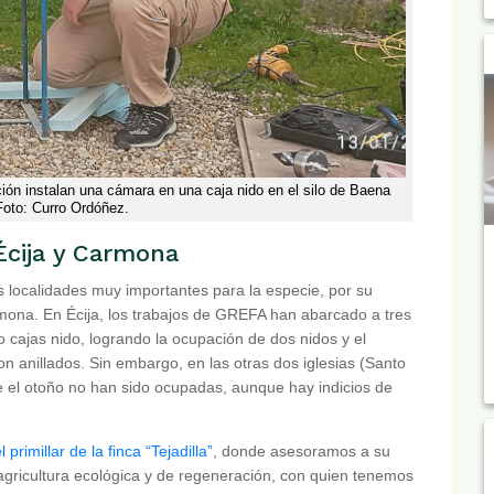
n instalan una cámara en una caja nido en el silo de Baena
Foto: Curro Ordóñez.
 Écija y Carmona
s localidades muy importantes para la especie, por su
armona. En Écija, los trabajos de GREFA han abarcado a tres
ho cajas nido, logrando la ocupación de dos nidos y el
on anillados. Sin embargo, en las otras dos iglesias (Santo
e el otoño no han sido ocupadas, aunque hay indicios de
rimillar de la finca “Tejadilla”
, donde asesoramos a su
agricultura ecológica y de regeneración, con quien tenemos