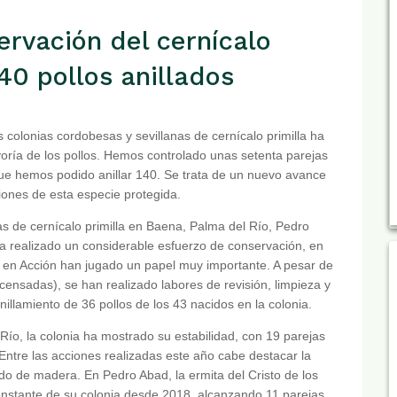
ervación del cernícalo
140 pollos anillados
 colonias cordobesas y sevillanas de cernícalo primilla ha
yoría de los pollos. Hemos controlado unas setenta parejas
que hemos podido anillar 140. Se trata de un nuevo avance
iones de esta especie protegida.
 de cernícalo primilla en Baena, Palma del Río, Pedro
 ha realizado un considerable esfuerzo de conservación, en
en Acción han jugado un papel muy importante. A pesar de
censadas), se han realizado labores de revisión, limpieza y
nillamiento de 36 pollos de los 43 nacidos en la colonia.
Río, la colonia ha mostrado su estabilidad, con 19 parejas
. Entre las acciones realizadas este año cabe destacar la
ido de madera. En Pedro Abad, la ermita del Cristo de los
stante de su colonia desde 2018, alcanzando 11 parejas