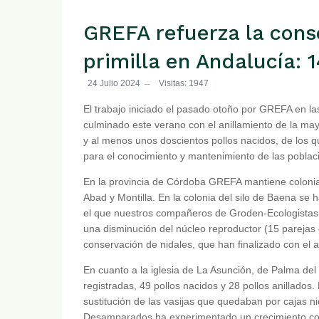
GREFA refuerza la cons
primilla en Andalucía: 
24 Julio 2024
Visitas: 1947
El trabajo iniciado el pasado otoño por GREFA en las
culminado este verano con el anillamiento de la ma
y al menos unos doscientos pollos nacidos, de los 
para el conocimiento y mantenimiento de las poblac
En la provincia de Córdoba GREFA mantiene colonias
Abad y Montilla. En la colonia del silo de Baena se
el que nuestros compañeros de Groden-Ecologistas 
una disminución del núcleo reproductor (15 parejas 
conservación de nidales, que han finalizado con el a
En cuanto a la iglesia de La Asunción, de Palma del 
registradas, 49 pollos nacidos y 28 pollos anillados
sustitución de las vasijas que quedaban por cajas n
Desamparados ha experimentado un crecimiento con