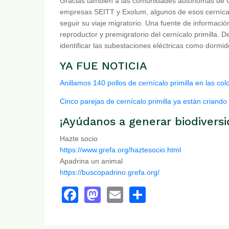
Gracias también a las comunidades autónomas de Cas
empresas SEITT y Exolum, algunos de esos cerníca
seguir su viaje migratorio. Una fuente de informació
reproductor y premigratorio del cernícalo primilla. 
identificar las subestaciones eléctricas como dormi
YA FUE NOTICIA
Anillamos 140 pollos de cernícalo primilla en las c
Cinco parejas de cernícalo primilla ya están criando
¡Ayúdanos a generar biodiversi
Hazte socio
https://www.grefa.org/haztesocio.html
Apadrina un animal
https://buscopadrino.grefa.org/
Facebook
Mastodon
Email
Share