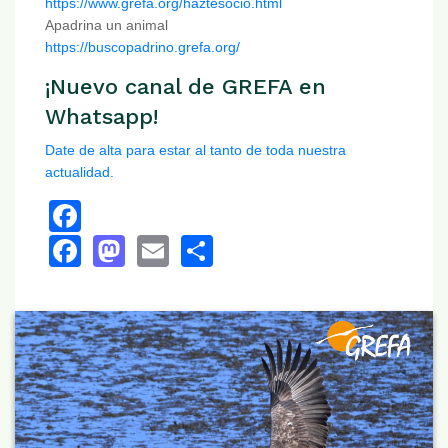
https://www.grefa.org/haztesocio.html
Apadrina un animal
https://buscopadrino.grefa.org/
¡Nuevo canal de GREFA en
Whatsapp!
Date de alta para estar al tanto de toda nuestra
actualidad.
Facebook
Facebook
Mastodon
Email
Share