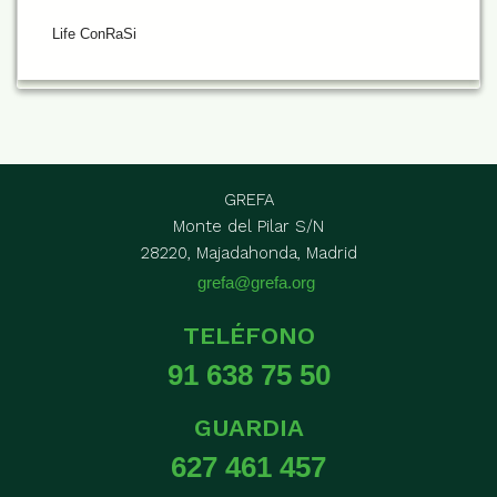
Life ConRaSi
GREFA
Monte del Pilar S/N
28220, Majadahonda, Madrid
grefa@grefa.org
TELÉFONO
91 638 75 50
GUARDIA
627 461 457