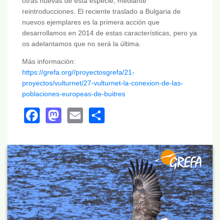
otras nuevas de esta especie, mediante
reintroducciones. El reciente traslado a Bulgaria de
nuevos ejemplares es la primera acción que
desarrollamos en 2014 de estas características, pero ya
os adelantamos que no será la última.
Más información:
https://grefa.org//proyectosgrefa/21-
proyectos/vulturnet/27-vulturnet-la-conexion-de-las-
poblaciones-europeas-de-buitres
Facebook
Mastodon
Email
Share