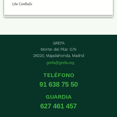
Life ConRaSi
GREFA
Monte del Pilar S/N
28220, Majadahonda, Madrid
grefa@grefa.org
TELÉFONO
91 638 75 50
GUARDIA
627 461 457