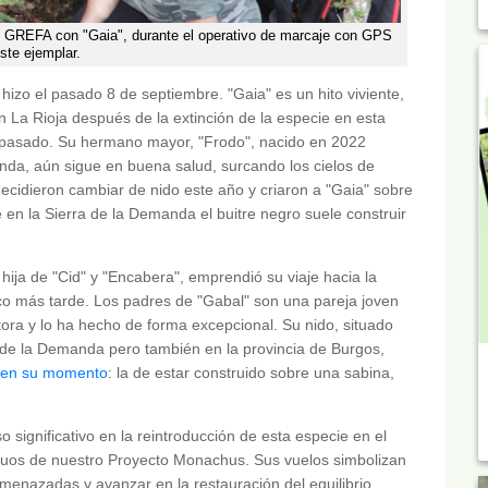
 GREFA con "Gaia", durante el operativo de marcaje con GPS
ste ejemplar.
 hizo el pasado 8 de septiembre. "Gaia" es un hito viviente,
n La Rioja después de la extinción de la especie en esta
 pasado. Su hermano mayor, "Frodo", nacido en 2022
anda, aún sigue en buena salud, surcando los cielos de
ecidieron cambiar de nido este año y criaron a "Gaia" sobre
 en la Sierra de la Demanda el buitre negro suele construir
hija de "Cid" y "Encabera", emprendió su viaje hacia la
oco más tarde. Los padres de "Gabal" son una pareja joven
ra y lo ha hecho de forma excepcional. Su nido, situado
ra de la Demanda pero también en la provincia de Burgos,
s en su momento
: la de estar construido sobre una sabina,
 significativo en la reintroducción de esta especie en el
tinuos de nuestro Proyecto Monachus. Sus vuelos simbolizan
menazadas y avanzar en la restauración del equilibrio