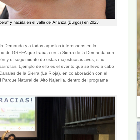
bera" y nacida en el valle del Arlanza (Burgos) en 2023.
de la Demanda y a todos aquellos interesados en la
quipo de GREFA que trabaja en la Sierra de la Demanda con
ión y el seguimiento de estas majestuosas aves, sino
arrollan. Ejemplo de ello es el evento que se llevó a cabo
anales de la Sierra (La Rioja), en colaboración con el
l Parque Natural del Alto Najerilla, dentro del programa