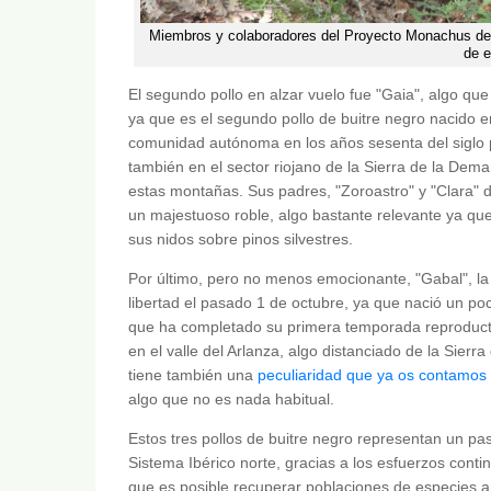
Miembros y colaboradores del Proyecto Monachus de
de e
El segundo pollo en alzar vuelo fue "Gaia", algo que
ya que es el segundo pollo de buitre negro nacido e
comunidad autónoma en los años sesenta del siglo
también en el sector riojano de la Sierra de la Dem
estas montañas. Sus padres, "Zoroastro" y "Clara" d
un majestuoso roble, algo bastante relevante ya que
sus nidos sobre pinos silvestres.
Por último, pero no menos emocionante, "Gabal", la 
libertad el pasado 1 de octubre, ya que nació un p
que ha completado su primera temporada reproducto
en el valle del Arlanza, algo distanciado de la Sier
tiene también una
peculiaridad que ya os contamo
algo que no es nada habitual.
Estos tres pollos de buitre negro representan un paso
Sistema Ibérico norte, gracias a los esfuerzos con
que es posible recuperar poblaciones de especies a