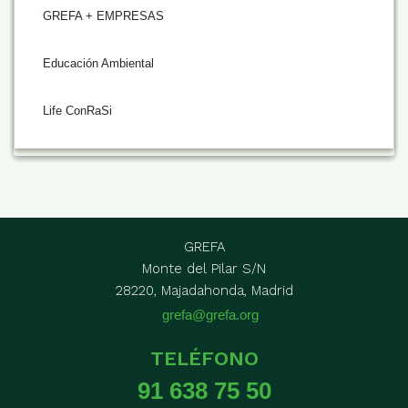
GREFA + EMPRESAS
Educación Ambiental
Life ConRaSi
GREFA
Monte del Pilar S/N
28220, Majadahonda, Madrid
grefa@grefa.org
TELÉFONO
91 638 75 50