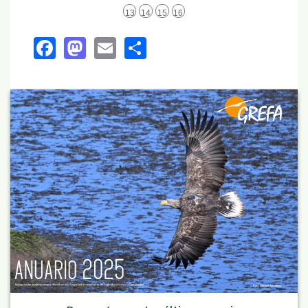
13
14
15
16
Facebook
Mastodon
Email
Share