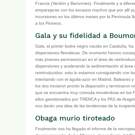
Francia (Verdón y Baronnies). Finalmente y a difer
emparejarse con los escasos machos que por allí pu
incursiones en los últimos meses por la Península 
a los Pirineos..
Gala y su fidelidad a Boumo
Gala, el primér buitre negro nacido en Cataluña, h
dispersiones flemáticas. De momento hemos consegu
más jóvenes permanezcan en el área de reintroducci
dispersiones y acelerando la sedimentación al área
reintroducidos. esto lo estamos consiguiendo con los
intentando con el águila-azor en Madrid, Baleares y 
los dos iniciaron pronto la dispersión y terminaron
que se encuentra muy cómoda moviéndose en los Pu
ellos geestionados por TRENCA y los PAS de Aragó
nos darán una idea de las tendencias de la incipien
Obaga murio tiroteado
Finalmente nos ha llegado el informe de la necrops