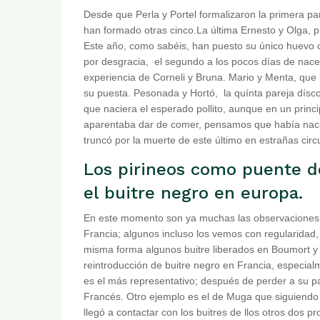
Desde que Perla y Portel formalizaron la primera p
han formado otras cinco.La última Ernesto y Olga, 
Este año, como sabéis, han puesto su único huevo cu
por desgracia, el segundo a los pocos días de nace
experiencia de Corneli y Bruna. Mario y Menta, que
su puesta. Pesonada y Hortó, la quínta pareja dísco
que naciera el esperado pollito, aunque en un princ
aparentaba dar de comer, pensamos que había nacid
truncó por la muerte de este último en estrañas circ
Los pirineos como puente d
el buitre negro en europa.
En este momento son ya muchas las observaciones d
Francia; algunos incluso los vemos con regularidad,
misma forma algunos buitre liberados en Boumort y A
reintroducción de buitre negro en Francia, especia
es el más representativo; después de perder a su
Francés. Otro ejemplo es el de Muga que siguiendo
llegó a contactar con los buitres de llos otros dos 