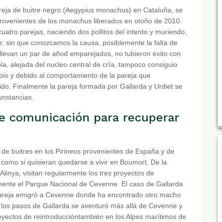
areja de buitre negro (Aegypius monachus) en Cataluña, se
provenientes de los monachus liberados en otoño de 2010.
atro parejas, naciendo dos pollitos del intento y muriendo,
r, sin que conozcamos la causa, posiblemente la falta de
 llevan un par de añod emparejados, no tubieron éxito con
la, alejada del nucleo central de cría, tampoco consiguio
ipio y debido al comportamiento de la pareja que
o. Finalmente la pareja formada por Gallarda y Urdiet se
unstancias.
e comunicación para recuperar
e buitres en los Pirineos provenientes de España y de
 como si quisieran quedarse a vivir en Boumort. De la
linya, visitan regularmente los tres proyectos de
lmente el Parque Nacional de Cevenne. El caso de Gallarda
 pareja emigró a Cevenne donde ha encontrado otro macho
 los pasos de Gallarda se aventuró más allá de Cevenne y
proyectos de reintroduccióntambién en los Alpes marítimos de