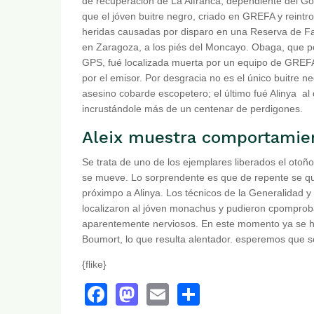
de recuperación de La Alfranca, dependiente del G
que el jóven buitre negro, criado en GREFA y reintro
heridas causadas por disparo en una Reserva de Fa
en Zaragoza, a los piés del Moncayo. Obaga, que po
GPS, fué localizada muerta por un equipo de GREFA 
por el emisor. Por desgracia no es el único buitre 
asesino cobarde escopetero; el último fué Alinya a
incrustándole más de un centenar de perdigones.
Aleix muestra comportamien
Se trata de uno de los ejemplares liberados el otoñ
se mueve. Lo sorprendente es que de repente se q
próximpo a Alinya. Los técnicos de la Generalidad 
localizaron al jóven monachus y pudieron cpomproba
aparentemente nerviosos. En este momento ya se ha 
Boumort, lo que resulta alentador. esperemos que s
{flike}
Facebook
Mastodon
Email
Share