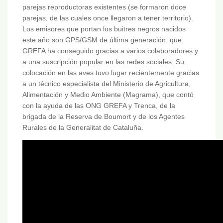
parejas reproductoras existentes (se formaron doce
parejas, de las cuales once llegaron a tener territorio).
Los emisores que portan los buitres negros nacidos
este año son GPS/GSM de última generación, que
GREFA ha conseguido gracias a varios colaboradores y
a una suscripción popular en las redes sociales. Su
colocación en las aves tuvo lugar recientemente gracias
a un técnico especialista del Ministerio de Agricultura,
Alimentación y Medio Ambiente (Magrama), que contó
con la ayuda de las ONG GREFA y Trenca, de la
brigada de la Reserva de Boumort y de los Agentes
Rurales de la Generalitat de Cataluña.