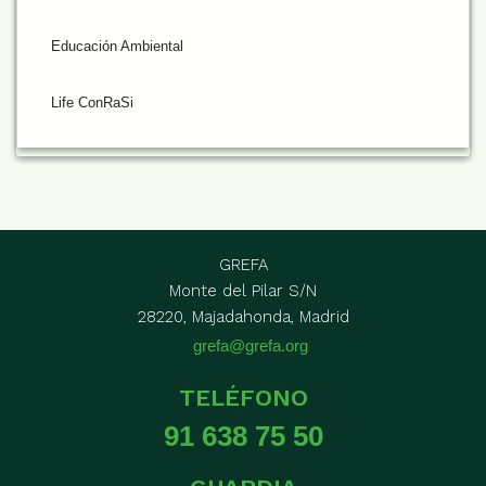
Educación Ambiental
Life ConRaSi
GREFA
Monte del Pilar S/N
28220, Majadahonda, Madrid
grefa@grefa.org
TELÉFONO
91 638 75 50