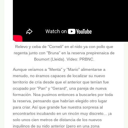
Relevo y ceba de "Corneli" en el nido ya con pollo que
regenta junto con "Bruna" en la reserva prepirenaica de
Boumort (Lleida). Vídeo: PRBNC.
Aunque veíamos a "Menta" y "Mario" alimentarse a
menudo, no éramos capaces de localizar su nuevo
territorio de cría desde que el anterior que tenían fue
ocupado por "Pan" y "Gerard", una pareja de nueva
formación. Noa pusimos entonces a buscarles por toda
la reserva, pensando que habrían elegido otro lugar
para criar. Así que grande fue nuestra sorpresa al
encontrarlos incubando en un rincón muy discreto... ¡a
solo unos cien metros de distancia de los nuevos
inquilinos de su nido anterior (pero en una zona