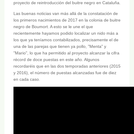
proyecto de reintroducción del buitre negro en Cataluña.
Las buenas noticias van más allá de la constatación de
los primeros nacimientos de 2017 en la colonia de buitre
negro de Boumort. A esto se le une el que
recientemente hayamos podido localizar un nido más a
los que ya teníamos contabilizados, precisamente el de
una de las parejas que tienen ya pollo, "Menta" y
"Mario", lo que ha permitido al proyecto alcanzar la cifra
récord de doce puestas en este año. Algunos
recordaréis que en las dos temporadas anteriores (2015
y 2016), el número de puestas alcanzadas fue de diez
en cada caso.