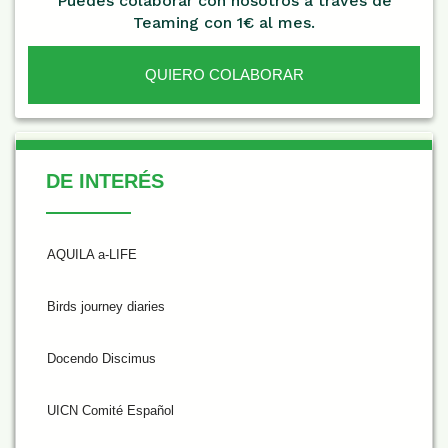
Puedes colaborar con nosotros a través de
Teaming con 1€ al mes.
QUIERO COLABORAR
De Interés
DE INTERÉS
AQUILA a-LIFE
Birds journey diaries
Docendo Discimus
UICN Comité Español