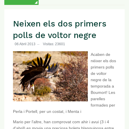
Neixen els dos primers
polls de voltor negre
06 Abril 2013
Visitas: 23601
Acaben de
néixer els dos
primers polls
de voltor
negre de la
temporada a
Boumort! Les
parelles
formades per
Perla i Portell, per un costat, i Menta i
Mario per l'altre, han comprovat com ahir i avui (3 i 4
d'abril) es movia una preciosa boleta blanquinosa entre