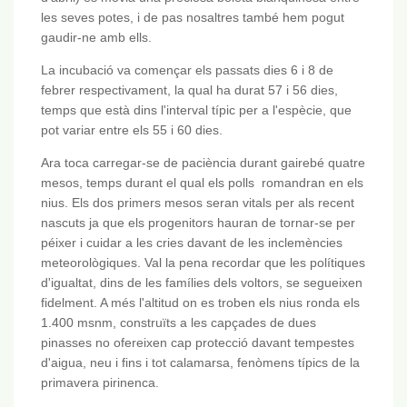
les seves potes, i de pas nosaltres també hem pogut
gaudir-ne amb ells.
La incubació va començar els passats dies 6 i 8 de
febrer respectivament, la qual ha durat 57 i 56 dies,
temps que està dins l'interval típic per a l'espècie, que
pot variar entre els 55 i 60 dies.
Ara toca carregar-se de paciència durant gairebé quatre
mesos, temps durant el qual els polls romandran en els
nius. Els dos primers mesos seran vitals per als recent
nascuts ja que els progenitors hauran de tornar-se per
péixer i cuidar a les cries davant de les inclemències
meteorològiques. Val la pena recordar que les polítiques
d'igualtat, dins de les famílies dels voltors, se segueixen
fidelment. A més l'altitud on es troben els nius ronda els
1.400 msnm, construïts a les capçades de dues
pinasses no ofereixen cap protecció davant tempestes
d'aigua, neu i fins i tot calamarsa, fenòmens típics de la
primavera pirinenca.