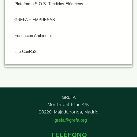
Plataforma S.O.S. Tendidos Eléctricos
GREFA + EMPRESAS
Educación Ambiental
Life ConRaSi
GREFA
Monte del Pilar S/N
28220, Majadahonda, Madrid
grefa@grefa.org
TELÉFONO