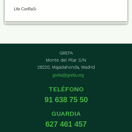
Life ConRaSi
GREFA
Monte del Pilar S/N
28220, Majadahonda, Madrid
grefa@grefa.org
TELÉFONO
91 638 75 50
GUARDIA
627 461 457