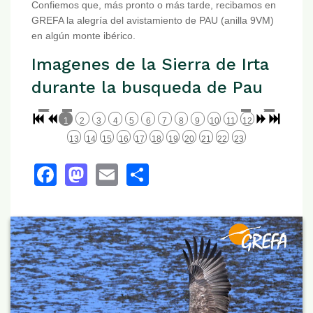
Confiemos que, más pronto o más tarde, recibamos en
GREFA la alegría del avistamiento de PAU (anilla 9VM)
en algún monte ibérico.
Imagenes de la Sierra de Irta
durante la busqueda de Pau
1
2
3
4
5
6
7
8
9
10
11
12
13
14
15
16
17
18
19
20
21
22
23
Facebook
Mastodon
Email
Share