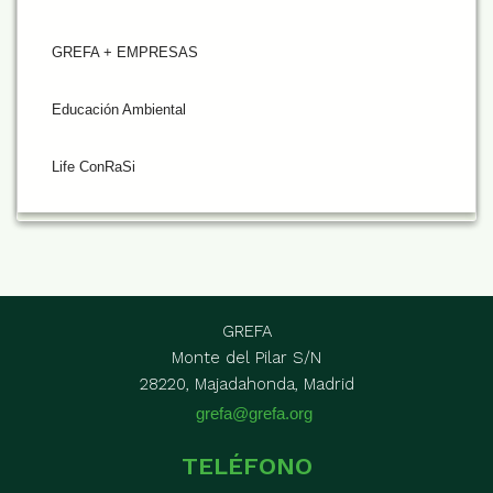
GREFA + EMPRESAS
Educación Ambiental
Life ConRaSi
GREFA
Monte del Pilar S/N
28220, Majadahonda, Madrid
grefa@grefa.org
TELÉFONO