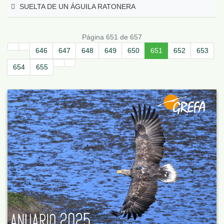
SUELTA DE UN ÁGUILA RATONERA
Página 651 de 657
646
647
648
649
650
651
652
653
654
655