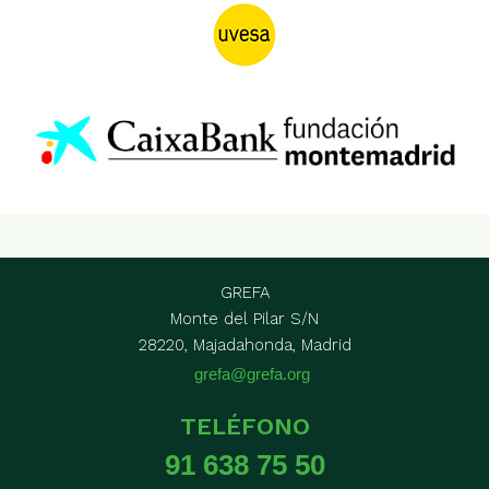
GREFA
Monte del Pilar S/N
28220, Majadahonda, Madrid
grefa@grefa.org
TELÉFONO
91 638 75 50