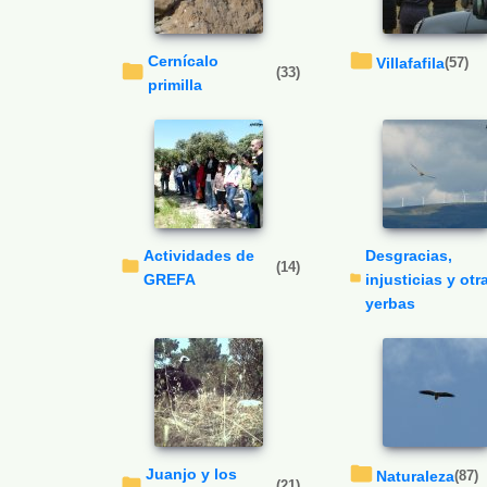
Cernícalo
Villafafila
(57)
(33)
primilla
Actividades de
Desgracias,
(14)
GREFA
injusticias y otr
yerbas
Juanjo y los
Naturaleza
(87)
(21)