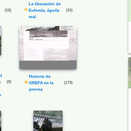
La liberación de
(16)
Eufemía, águila
(16)
real
l
Historia de
s
(9)
GREFA en la
(179)
prensa
o