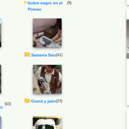
buitre negro en el
(9)
Pirineo
Samarta Saiz
(61)
Graná y jaén
(23)
(63)
ín