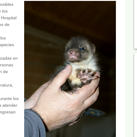
posibles
 los
 Hospital
es de
 los
especies
izadas en
ersonas
n de
ratura,
urante los
a atender
ingresan