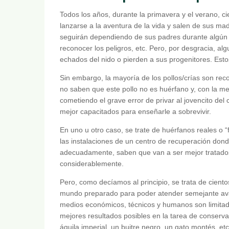
Todos los años, durante la primavera y el verano, ci
lanzarse a la aventura de la vida y salen de sus mad
seguirán dependiendo de sus padres durante algún 
reconocer los peligros, etc. Pero, por desgracia, a
echados del nido o pierden a sus progenitores. Esto
Sin embargo, la mayoría de los pollos/crías son rec
no saben que este pollo no es huérfano y, con la me
cometiendo el grave error de privar al jovencito de
mejor capacitados para enseñarle a sobrevivir.
En uno u otro caso, se trate de huérfanos reales o 
las instalaciones de un centro de recuperación dond
adecuadamente, saben que van a ser mejor tratados
considerablemente.
Pero, como decíamos al principio, se trata de ciento
mundo preparado para poder atender semejante aval
medios económicos, técnicos y humanos son limitados
mejores resultados posibles en la tarea de conserva
águila imperial, un buitre negro, un gato montés, et