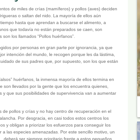
entos de miles de crías (mamíferos) y pollos (aves) deciden
rigueras o saltan del nido. La mayoría de ellos aún
tiempo hasta que aprendan a buscarse el alimento, a
lgunos que todavía no están preparados se caen, son
s son los llamados “Pollos huérfanos”.
ogidos por personas en gran parte por ignorancia, ya que
jor intención del mundo, le recogen porque les da lástima,
l cuidado de sus padres que, por supuesto, son los que están
“falsos” huérfanos, la inmensa mayoría de ellos termina en
e son llevados por la gente que los encuentra quienes,
 y que sus posibilidades de supervivencia van a aumentar
s de pollos y crías y no hay centro de recuperación en el
ancha. Por desgracia, en casi todos estos centros los
 y obligan a priorizar los esfuerzos para conseguir los
r a las especies amenazadas. Por este sencillo motivo, un
c., deberá ser siempre prioritario frente a estos pequeños