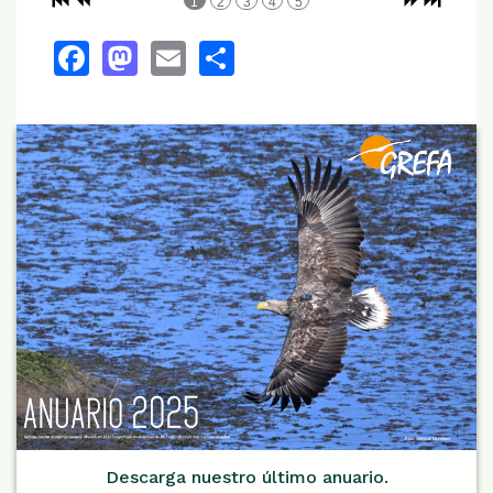
1
2
3
4
5
Facebook
Mastodon
Email
Share
Descarga nuestro último anuario.