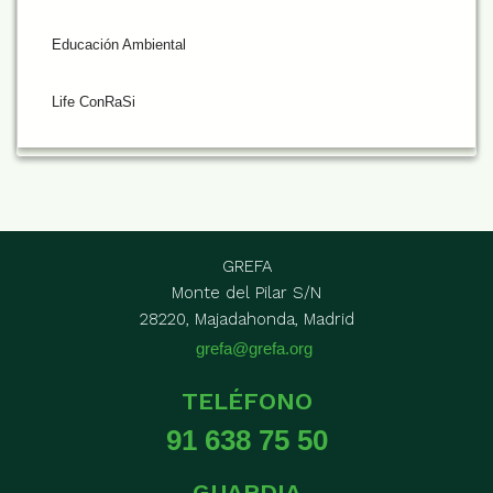
Educación Ambiental
Life ConRaSi
GREFA
Monte del Pilar S/N
28220, Majadahonda, Madrid
grefa@grefa.org
TELÉFONO
91 638 75 50
GUARDIA