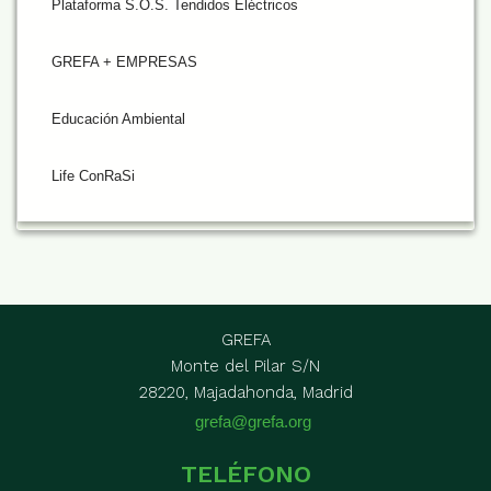
Plataforma S.O.S. Tendidos Eléctricos
GREFA + EMPRESAS
Educación Ambiental
Life ConRaSi
GREFA
Monte del Pilar S/N
28220, Majadahonda, Madrid
grefa@grefa.org
TELÉFONO