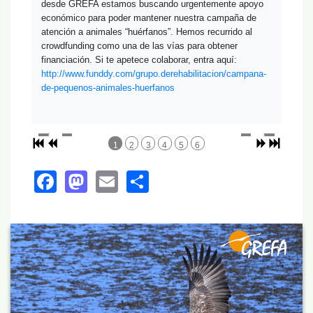
desde GREFA estamos buscando urgentemente apoyo 
económico para poder mantener nuestra campaña de 
atención a animales “huérfanos”. Hemos recurrido al 
crowdfunding como una de las vías para obtener 
financiación. Si te apetece colaborar, entra aquí:
http://www.funddy.com/grupo.derehabilitacion/campana-
de-pequenos-animales-huerfanos
1
2
3
4
5
6
Facebook
Mastodon
Email
Share