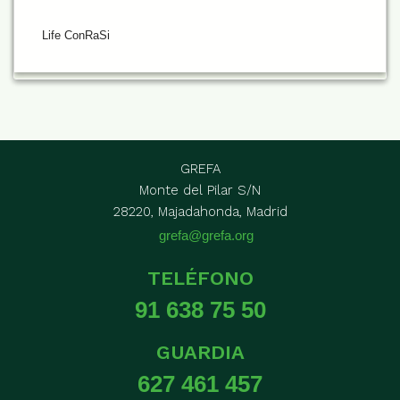
Life ConRaSi
GREFA
Monte del Pilar S/N
28220, Majadahonda, Madrid
grefa@grefa.org
TELÉFONO
91 638 75 50
GUARDIA
627 461 457