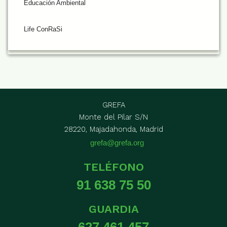
Educación Ambiental
Life ConRaSi
GREFA
Monte del Pilar S/N
28220, Majadahonda, Madrid
grefa@grefa.org
TELÉFONO
91 638 75 50
GUARDIA
627 461 457