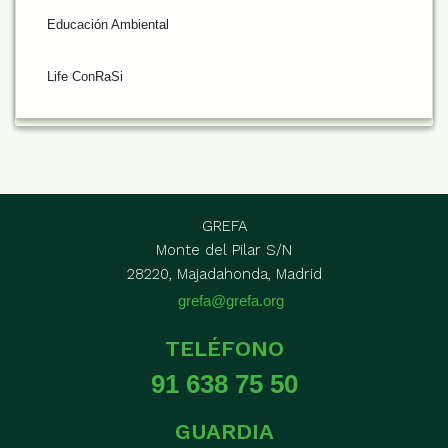
Educación Ambiental
Life ConRaSi
GREFA
Monte del Pilar S/N
28220, Majadahonda, Madrid
grefa@grefa.org
TELÉFONO
91 638 75 50
GUARDIA