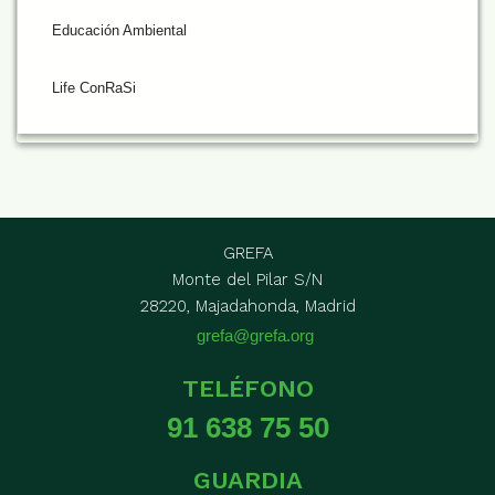
Educación Ambiental
Life ConRaSi
GREFA
Monte del Pilar S/N
28220, Majadahonda, Madrid
grefa@grefa.org
TELÉFONO
91 638 75 50
GUARDIA