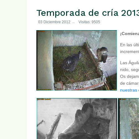
Temporada de cría 201
03 Diciembre 2012
Visitas: 9505
¡Comienz
En las ú
increment
Las Águil
nido, seg
Os dejamo
de cámar
nuestras