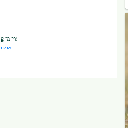
egram!
alidad.