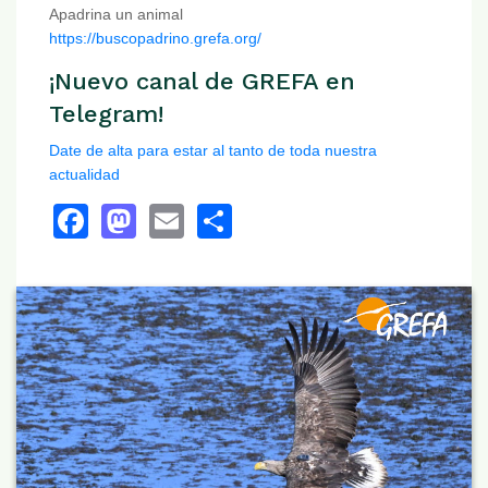
Apadrina un animal
https://buscopadrino.grefa.org/
¡Nuevo canal de GREFA en
Telegram!
Date de alta para estar al tanto de toda nuestra
actualidad
Facebook
Mastodon
Email
Share