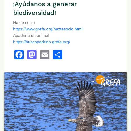
¡Ayúdanos a generar
biodiversidad!
Hazte socio
https://www.grefa.org/haztesocio.html
Apadrina un animal
https://buscopadrino.grefa.org/
Facebook
Mastodon
Email
Share