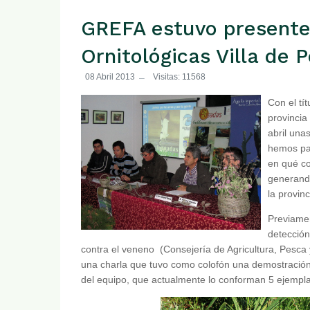
GREFA estuvo presente 
Ornitológicas Villa de
08 Abril 2013
Visitas: 11568
Con el tí
provincia
abril una
hemos pa
en qué co
generando
la provin
Previamen
detección
contra el veneno (Consejería de Agricultura, Pesca
una charla que tuvo como colofón una demostración p
del equipo, que actualmente lo conforman 5 ejemplar