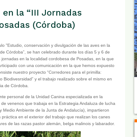
en la “III Jornadas
 Posadas (Córdoba)
tulo "Estudio, conservación y divulgación de las aves en la
 de Córdoba”, se han celebrado durante los días 5 y 6 de
s jornadas en la localidad cordobesa de Posadas, en la que
rticipado con una comunicación en la que hemos expuesto
nsiste nuestro proyecto “Corredores para el primilla:
 Biodivesrsidad” y el trabajo realizado sobre el mismo en
cia de Córdoba.
te personal de la Unidad Canina especializada en la
 de venenos que trabaja en la Estrategia Andaluza de lucha
 y Medio Ambiente de la Junta de Andalucía), impartieron
ráctica en el exterior del trabajo que realizan los canes
es de las razas pastor alemán, belga malinois y labarador.