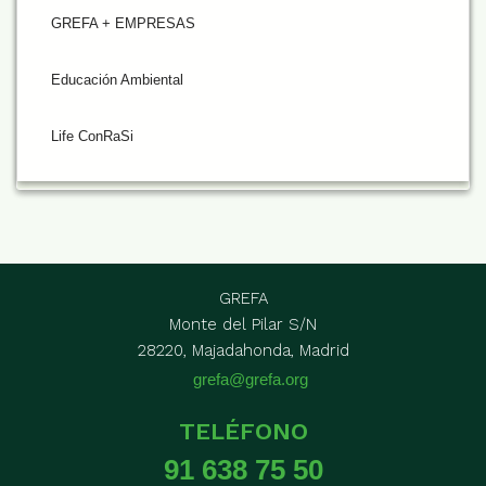
GREFA + EMPRESAS
Educación Ambiental
Life ConRaSi
GREFA
Monte del Pilar S/N
28220, Majadahonda, Madrid
grefa@grefa.org
TELÉFONO
91 638 75 50