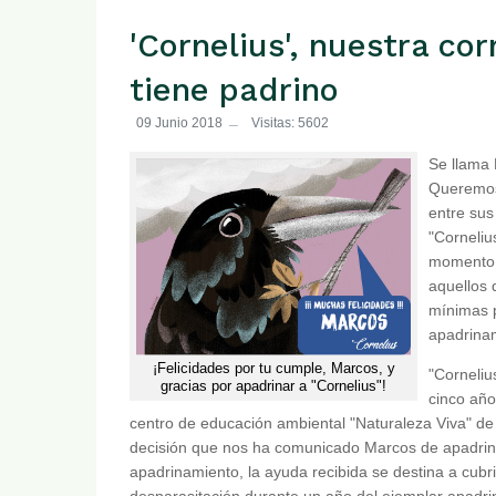
'Cornelius', nuestra cor
tiene padrino
09 Junio 2018
Visitas: 5602
Se llama
Queremos
entre sus
"Corneliu
momento p
aquellos 
mínimas p
apadrina
¡Felicidades por tu cumple, Marcos, y
"Corneliu
gracias por apadrinar a "Cornelius"!
cinco año
centro de educación ambiental "Naturaleza Viva" d
decisión que nos ha comunicado Marcos de apadrina
apadrinamiento, la ayuda recibida se destina a cubri
desparasitación durante un año del ejemplar apadrina