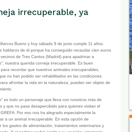
neja irrecuperable, ya
 Marcos Bueno y hoy sábado 9 de junio cumple 11 años.
 hablaros de él porque ha conseguido recaudar cien euros
 vecinos de Tres Cantos (Madrid) para apadrinar a
s", nuestra querida corneja irrecuperable. Es buen
ara recordar que nuestros animales irrecuperables,
que no han podido ser rehabilitados en las condiciones
ara afrontar la vida en la naturaleza, pueden ser objeto de
miento.
s" es todo un personaje que lleva con nosotros más de
s y que no pasa desapercibido para quienes visitan el
e GREFA. Por eso nos ha alegrado especialmente la
r a un animal irrecuperable. En esta opción de
r los gastos de alimentación, tratamientos veterinarios y
do. Y el padrino podrá asistir a su revisión veterinaria