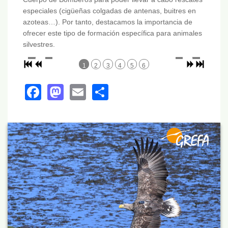
especiales (cigüeñas colgadas de antenas, buitres en
azoteas…). Por tanto, destacamos la importancia de
ofrecer este tipo de formación específica para animales
silvestres.
1
2
3
4
5
6
Facebook
Mastodon
Email
Share