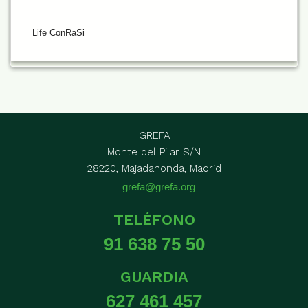
Life ConRaSi
GREFA
Monte del Pilar S/N
28220, Majadahonda, Madrid
grefa@grefa.org
TELÉFONO
91 638 75 50
GUARDIA
627 461 457