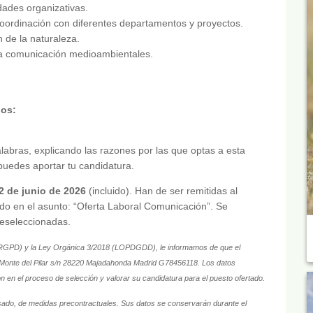
dades organizativas.
 coordinación con diferentes departamentos y proyectos.
 de la naturaleza.
 la comunicación medioambientales.
nos:
abras, explicando las razones por las que optas a esta
e puedes aportar tu candidatura.
2 de junio de 2026
(incluido). Han de ser remitidas al
ndo en el asunto: “Oferta Laboral Comunicación”. Se
eseleccionadas.
(RGPD) y la Ley Orgánica 3/2018 (LOPDGDD), le informamos de que el
 Monte del Pilar s/n 28220 Majadahonda Madrid G78456118. Los datos
ción en el proceso de selección y valorar su candidatura para el puesto ofertado.
teresado, de medidas precontractuales. Sus datos se conservarán durante el