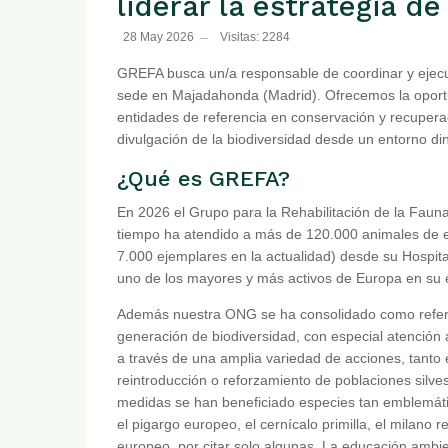
liderar la estrategia 
28 May 2026
Visitas: 2284
GREFA busca un/a responsable de coordinar y ejecu
sede en Majadahonda (Madrid). Ofrecemos la oportu
entidades de referencia en conservación y recuperac
divulgación de la biodiversidad desde un entorno d
¿Qué es GREFA?
En 2026 el Grupo para la Rehabilitación de la Faun
tiempo ha atendido a más de 120.000 animales de e
7.000 ejemplares en la actualidad) desde su Hospi
uno de los mayores y más activos de Europa en su 
Además nuestra ONG se ha consolidado como referen
generación de biodiversidad, con especial atención
a través de una amplia variedad de acciones, tanto
reintroducción o reforzamiento de poblaciones silvest
medidas se han beneficiado especies tan emblemática
el pigargo europeo, el cernícalo primilla, el milano 
europeo, por citar solo algunas. La educación ambi