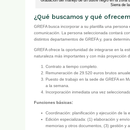
Grabación del manejo de un buitre negro en la zona 
Sierra de l
¿Qué buscamos y qué ofrece
GREFA busca incorporar a su plantilla una persona 
comunicación. La persona seleccionada contará con e
distintos departamentos de GREFA y, para determin
GREFA ofrece la oportunidad de integrarse en la es
naturaleza más importantes y con más proyección d
Contrato a tiempo completo.
Remuneración de 29.520 euros brutos anuale
Puesto de trabajo en la sede de GREFA en Ma
a la semana.
Incorporación inmediata una vez seleccionada
Funciones básicas:
Coordinación: planificación y ejecución de l
Edición especializada: (1) elaboración y enví
memorias y otros documentos, (3) gestión y a