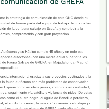
de comunicación de GREFA
tar la estrategia de comunicación de esta ONG desde su
nidad de formar parte del equipo de trabajo de una de las
ión de la de fauna salvaje en España y contribuir a la
inámico, comprometido y con gran proyección.
a Autóctona y su Hábitat cumple 45 años y en todo ese
species autóctonas (con una media anual superior a los
tal de Fauna Salvaje de GREFA, en Majadahonda (Madrid),
especialidad.
cia internacional gracias a sus proyectos destinados a la
 a la fauna autóctona con más problemas de conservación,
 en España como en otros países, como cría en cautividad,
res, seguimiento vía satélite y vigilancia de nidos. De estas
s como el buitre negro, el águila de Bonelli o perdicera,
real, el aguilucho cenizo, la musaraña canaria o el galápago
ental es otro de los pilares de GREFA: cada año más de