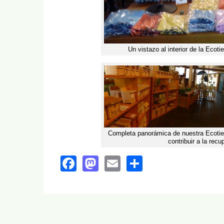
Un vistazo al interior de la Eco
Completa panorámica de nuestra Ecotien
contribuir a la recu
Facebook
Mastodon
Email
Share