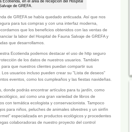
a Ecotienda, en el área de recepción del Hospital
Salvaje de GREFA.
enda de GREFA se había quedado anticuada. Así que nos
egura para tus compras y con una interfaz moderna,
 recordamos que los beneficios obtenidos con las ventas de
nanciar la labor del Hospital de Fauna Salvaje de GREFA y
adas que desarrollamos.
estra Ecotienda podemos destacar el uso de http seguro
protección de los datos de nuestros usuarios. También
 para que nuestros clientes puedan compartir sus
t. Los usuarios incluso pueden crear su "Lista de deseos"
tintos eventos, como los cumpleaños y las fiestas navideñas.
 donde podrás encontrar artículos para tu jardín, como
ecológico, así como una gran variedad de libros de
dos con temática ecologista y conservacionista. Tampoco
os para niños, peluches de animales silvestres y un sinfín
ourmet" especializada en productos ecológicos y procedentes
degas colaboradoras de nuestro proyecto del control