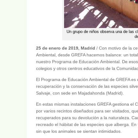
Un grupo de niños observa una de las ch
d
25 de enero de 2019, Madrid
/ Con motivo de la c
Ambiental, desde GREFA hacemos balance: un total 
nuestro Programa de Educación Ambiental. De esos v
colegios y otros centros educativos de la Comunida
El Programa de Educación Ambiental de GREFA es u
recuperación y la conservación de las especies sil
Salvaje, con sede en Majadahonda (Madrid).
En estas mismas instalaciones GREFA gestiona el C
por varios recintos diseñados para ser visitados, q
recuperados para su devolución a la naturaleza. Cad
recreado el hábitat de las especies que alberga. En 
sin que los animales se sientan intimidados.