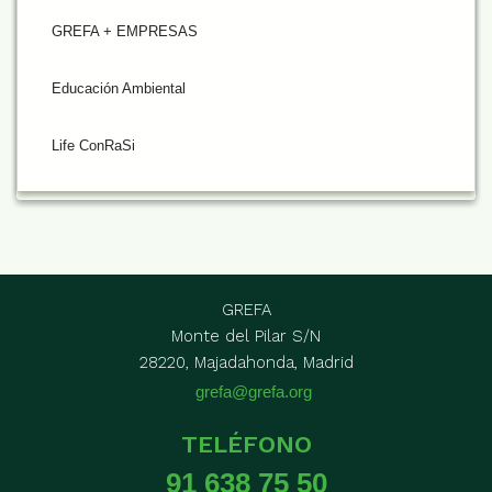
GREFA + EMPRESAS
Educación Ambiental
Life ConRaSi
GREFA
Monte del Pilar S/N
28220, Majadahonda, Madrid
grefa@grefa.org
TELÉFONO
91 638 75 50