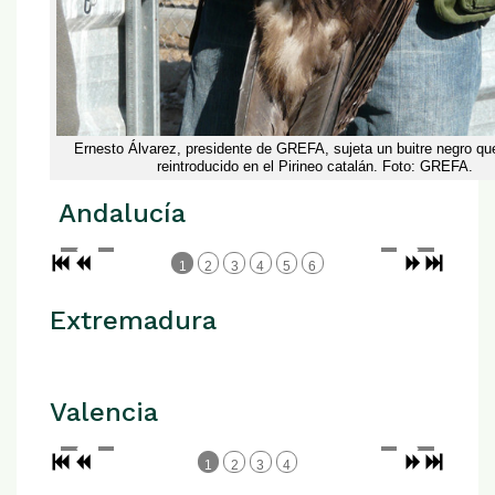
Ernesto Álvarez, presidente de GREFA, sujeta un buitre negro qu
reintroducido en el Pirineo catalán. Foto: GREFA.
Andalucía
1
2
3
4
5
6
Extremadura
Valencia
1
2
3
4