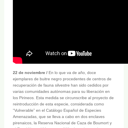
22 de noviembre /
En lo que va de año, doce
ejemplares de buitre negro procedentes de centros de
recuperación de fauna silvestre han sido cedidos por
varias comunidades autónomas para su liberación en
los Pirineos. Esta medida se circunscribe al proyecto de
reintroducción de esta especie, considerada como
“Vulnerable” en el Catálogo Español de Especies
Amenazadas, que se lleva a cabo en dos enclaves
pirenaicos, la Reserva Nacional de Caza de Boumort y