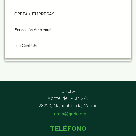
GREFA + EMPRESAS
Educación Ambiental
Life ConRaSi
GREFA
Monte del Pilar S/N
28220, Majadahonda, Madrid
grefa@grefa.org
TELÉFONO