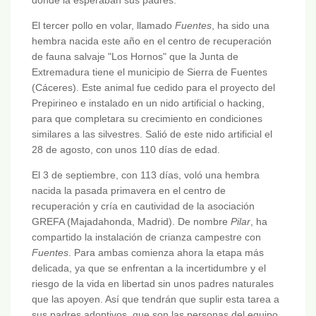
donde la esperaban sus padres.
El tercer pollo en volar, llamado
Fuentes
, ha sido una
hembra nacida este año en el centro de recuperación
de fauna salvaje "Los Hornos" que la Junta de
Extremadura tiene el municipio de Sierra de Fuentes
(Cáceres). Este animal fue cedido para el proyecto del
Prepirineo e instalado en un nido artificial o hacking,
para que completara su crecimiento en condiciones
similares a las silvestres. Salió de este nido artificial el
28 de agosto, con unos 110 días de edad.
El 3 de septiembre, con 113 días, voló una hembra
nacida la pasada primavera en el centro de
recuperación y cría en cautividad de la asociación
GREFA (Majadahonda, Madrid). De nombre
Pilar
, ha
compartido la instalación de crianza campestre con
Fuentes
. Para ambas comienza ahora la etapa más
delicada, ya que se enfrentan a la incertidumbre y el
riesgo de la vida en libertad sin unos padres naturales
que las apoyen. Así que tendrán que suplir esta tarea a
sus padres adoptivos, que son las personas del equipo