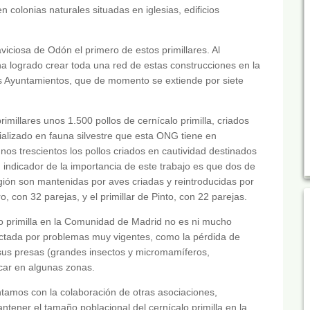
n colonias naturales situadas en iglesias, edificios
viciosa de Odón el primero de estos primillares. Al
ha logrado crear toda una red de estas construcciones en la
s Ayuntamientos, que de momento se extiende por siete
imillares unos 1.500 pollos de cernícalo primilla, criados
ializado en fauna silvestre que esta ONG tiene en
os trescientos los pollos criados en cautividad destinados
n indicador de la importancia de este trabajo es que dos de
región son mantenidas por aves criadas y reintroducidas por
, con 32 parejas, y el primillar de Pinto, con 22 parejas.
alo primilla en la Comunidad de Madrid no es ni mucho
ectada por problemas muy vigentes, como la pérdida de
 sus presas (grandes insectos y micromamíferos,
ficar en algunas zonas.
tamos con la colaboración de otras asociaciones,
ntener el tamaño poblacional del cernícalo primilla en la