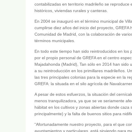
contabilizadas en territorio madrileño se reproduce e
históricos, viviendas rurales y canteras.
En 2004 se inauguró en el término municipal de Villa
cumplirse diez años del inicio del proyecto, GREFA 
Comunidad de Madrid, con la colaboración de vario
términos municipales.
En todo este tiempo han sido reintroducidos en los pr
por el propio personal de GREFA en el centro espec
Majadahonda (Madrid), Tan sólo en 2014 han sido un
a su reintroducción en los primillares madrileños. U
las tres principales colonias para la especie en la 
GREFA: la situada en el silo agrícola de Navalcarnero
A pesar de estos esfuerzos, la situación del cerníc
menos tranquilizadora, ya que se ve seriamente af
hábitat en los cultivos y zonas abiertas donde caza
principalmente) y la falta de buenos sitios para nidi
“Afortunadamente nuestro proyecto, para el que con
ayuntamientos y particulares, está sirviendo para ma