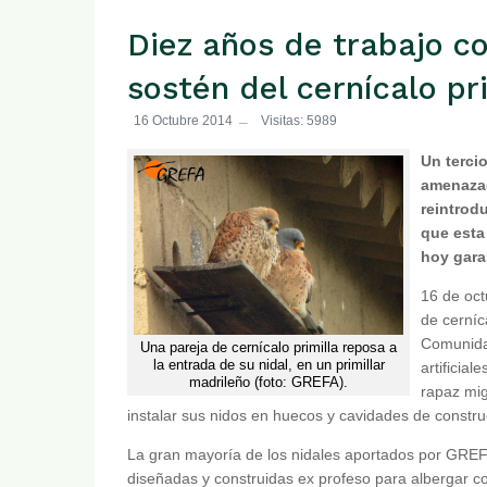
Diez años de trabajo c
sostén del cernícalo pr
16 Octubre 2014
Visitas: 5989
Un terci
amenazad
reintrod
que esta
hoy gara
16 de oct
de cerníc
Comunidad
Una pareja de cernícalo primilla reposa a
la entrada de su nidal, en un primillar
artificia
madrileño (foto: GREFA).
rapaz mig
instalar sus nidos en huecos y cavidades de constr
La gran mayoría de los nidales aportados por GREFA 
diseñadas y construidas ex profeso para albergar colo