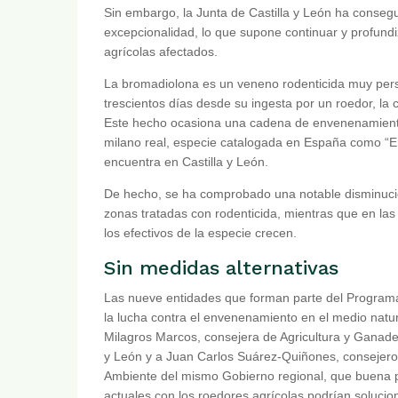
Sin embargo, la Junta de Castilla y León ha consegu
excepcionalidad, lo que supone continuar y profundiz
agrícolas afectados.
La bromadiolona es un veneno rodenticida muy persi
trescientos días desde su ingesta por un roedor, la
Este hecho ocasiona una cadena de envenenamiento
milano real, especie catalogada en España como “En
encuentra en Castilla y León.
De hecho, se ha comprobado una notable disminució
zonas tratadas con rodenticida, mientras que en l
los efectivos de la especie crecen.
Sin medidas alternativas
Las nueve entidades que forman parte del Programa
la lucha contra el envenenamiento en el medio natu
Milagros Marcos, consejera de Agricultura y Ganader
y León y a Juan Carlos Suárez-Quiñones, consejer
Ambiente del mismo Gobierno regional, que buena 
actuales con los roedores agrícolas podrían solucio