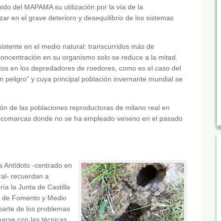
ido del MAPAMA su utilización por la vía de la
ar en el grave deterioro y desequilibrio de los sistemas
stente en el medio natural: transcurridos más de
 concentración en su organismo solo se reduce a la mitad.
s en los depredadores de roedores, como es el caso del
 peligro” y cuya principal población invernante mundial se
n de las poblaciones reproductoras de milano real en
as comarcas donde no se ha empleado veneno en el pasado
 Antídoto -centrado en
ral- recuerdan a
ía la Junta de Castilla
o de Fomento y Medio
parte de los problemas
narse con las técnicas