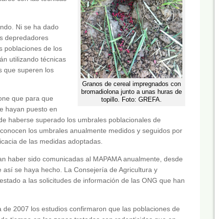
ndo. Ni se ha dado
los depredadores
s poblaciones de los
n utilizando técnicas
as que superen los
Granos de cereal impregnados con
bromadiolona junto a unas huras de
pone que para que
topillo. Foto: GREFA.
se hayan puesto en
de haberse superado los umbrales poblacionales de
desconocen los umbrales anualmente medidos y seguidos por
ficacia de las medidas adoptadas.
bían haber sido comunicadas al MAPAMA anualmente, desde
e así se haya hecho. La Consejería de Agricultura y
testado a las solicitudes de información de las ONG que han
a de 2007 los estudios confirmaron que las poblaciones de