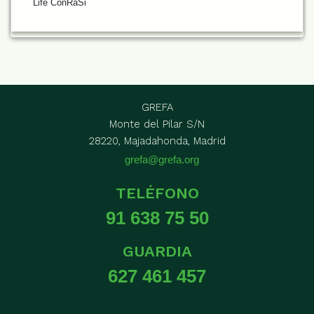
Life ConRaSi
GREFA
Monte del Pilar S/N
28220, Majadahonda, Madrid
grefa@grefa.org
TELÉFONO
91 638 75 50
GUARDIA
627 461 457