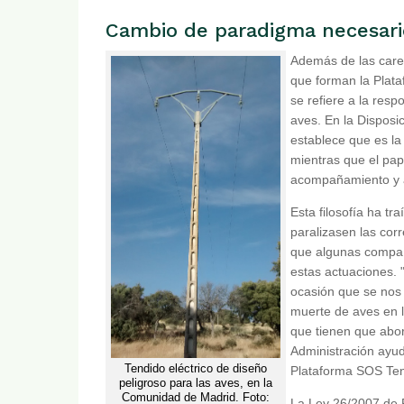
Cambio de paradigma necesari
Además de las caren
que forman la Plata
se refiere a la resp
aves. En la Disposi
establece que es la
mientras que el pa
acompañamiento y 
Esta filosofía ha 
paralizasen las cor
que algunas compañ
estas actuaciones. 
ocasión que se nos 
muerte de aves en l
que tienen que abo
Administración ayude
Tendido eléctrico de diseño
Plataforma SOS Tend
peligroso para las aves, en la
Comunidad de Madrid. Foto:
La Ley 26/2007 de 