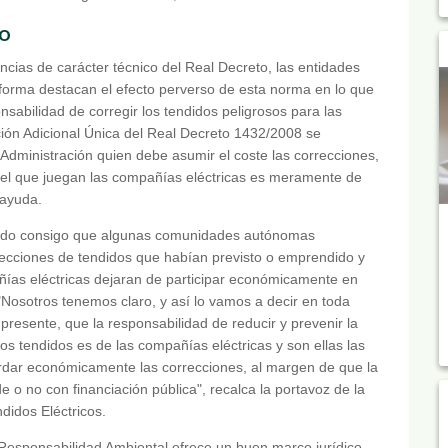
o
cias de carácter técnico del Real Decreto, las entidades
forma destacan el efecto perverso de esta norma en lo que
onsabilidad de corregir los tendidos peligrosos para las
ción Adicional Única del Real Decreto 1432/2008 se
 Administración quien debe asumir el coste las correcciones,
pel que juegan las compañías eléctricas es meramente de
ayuda.
traído consigo que algunas comunidades autónomas
recciones de tendidos que habían previsto o emprendido y
ías eléctricas dejaran de participar económicamente en
"Nosotros tenemos claro, y así lo vamos a decir en toda
presente, que la responsabilidad de reducir y prevenir la
os tendidos es de las compañías eléctricas y son ellas las
rdar económicamente las correcciones, al margen de que la
 o no con financiación pública", recalca la portavoz de la
idos Eléctricos.
Responsabilidad Ambiental ofrece un buen marco jurídico