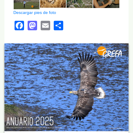
Descargar pies de foto
Facebook
Mastodon
Email
Share