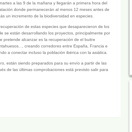
rtes a las 9 de la mañana y llegarán a primera hora del
limatación donde permanecerán al menos 12 meses antes de
más un incremento de la biodiversidad en especies.
recuperación de estas especies que desaparecieron de los
de se están desarrollando los proyectos, principalmente por
se pretende alcanzar es la recuperación de el buitre
antahuesos..., creando corredores entre España, Francia e
ndo a conectar incluso la población ibérica con la asiática.
o, están siendo preparados para su envío a partir de las
s de las últimas comprobaciones está previsto salir para