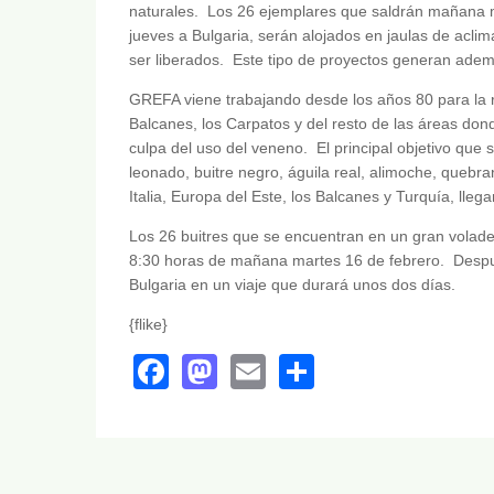
naturales. Los 26 ejemplares que saldrán mañana ma
jueves a Bulgaria, serán alojados en jaulas de ac
ser liberados. Este tipo de proyectos generan ade
GREFA viene trabajando desde los años 80 para la 
Balcanes, los Carpatos y del resto de las áreas don
culpa del uso del veneno. El principal objetivo que 
leonado, buitre negro, águila real, alimoche, quebr
Italia, Europa del Este, los Balcanes y Turquía, llega
Los 26 buitres que se encuentran en un gran volader
8:30 horas de mañana martes 16 de febrero. Despué
Bulgaria en un viaje que durará unos dos días.
{flike}
Facebook
Mastodon
Email
Share