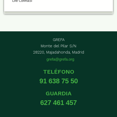
Life ConRaSi
GREFA
Monte del Pilar S/N
28220, Majadahonda, Madrid
grefa@grefa.org
TELÉFONO
91 638 75 50
GUARDIA
627 461 457