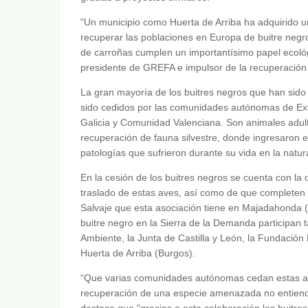
"Un municipio como Huerta de Arriba ha adquirido 
recuperar las poblaciones en Europa de buitre negr
de carroñas cumplen un importantísimo papel ecológi
presidente de GREFA e impulsor de la recuperación 
La gran mayoría de los buitres negros que han sido 
sido cedidos por las comunidades autónomas de Extr
Galicia y Comunidad Valenciana. Son animales adul
recuperación de fauna silvestre, donde ingresaron e
patologías que sufrieron durante su vida en la natur
En la cesión de los buitres negros se cuenta con la
traslado de estas aves, así como de que completen 
Salvaje que esta asociación tiene en Majadahonda 
buitre negro en la Sierra de la Demanda participan t
Ambiente, la Junta de Castilla y León, la Fundación 
Huerta de Arriba (Burgos).
“Que varias comunidades autónomas cedan estas aves
recuperación de una especie amenazada no entiende 
destaca que "gracias a esta colaboración los buitre