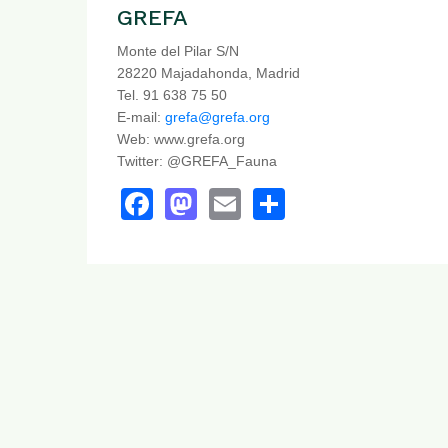
GREFA
Monte del Pilar S/N
28220 Majadahonda, Madrid
Tel. 91 638 75 50
E-mail:
grefa@grefa.org
Web: www.grefa.org
Twitter: @GREFA_Fauna
Facebook
Mastodon
Email
Share