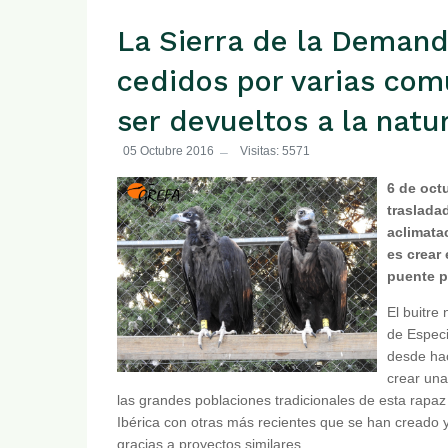
La Sierra de la Demand
cedidos por varias co
ser devueltos a la natu
05 Octubre 2016
Visitas: 5571
6 de oct
traslada
aclimatac
es crear 
puente p
El buitre
de Especi
desde hac
crear una
las grandes poblaciones tradicionales de esta rapaz 
Ibérica con otras más recientes que se han creado y
gracias a proyectos similares.