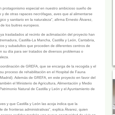
un protagonismo especial en nuestro ambicioso sueño de
o y de otras rapaces necrófagas, aves que al alimentarse
co y sanitario en la naturaleza", afirma Ernesto Álvarez,
de los buitres europeos.
ya trasladados al recinto de aclimatación del proyecto han
emadura, Castilla-La Mancha, Castilla y León, Cantabria,
tos y subadultos que proceden de diferentes centros de
n su día para ser tratados de diversos problemas o
aleza.
 coordinación de GREFA, que se encarga de la recogida y el
su proceso de rehabilitación en el Hospital de Fauna
(Madrid). Además de GREFA, en este proyecto en favor del
ambién el Ministerio de Agricultura, Alimentación y Medio
Patrimonio Natural de Castilla y León y el Ayuntamiento de
 y que Castilla y León las acoja indica que la
de fronteras administrativas”, explica Álvarez, quien
s negros cedidos tendrán una nueva oportunidad de vivir en