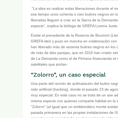
“La idea es realizar estas liberaciones durante al
ese tiempo unos ochenta o cien buitres negros en to
liberadas lleguen a criar en la Sierra de la Demand
especie”, explica la bióloga de GREFA Lorena Juste
Existe el precedente de la Reserva de Boumort (Llei
GREFA ideó y puso en marcha en colaboración con l
han liberado más de sesenta buitres negros en los ú
de más de diez parejas, que en 2016 han criado seis
de La Demanda como el de Pirineos financiando el s
satelitales que portan.
“Zolorro”, un caso especial
Una parte del recinto de aclimatación del buitre neg
nido artificial (hacking), donde el pasado 23 de ago
muy especial. En este caso no se trata de un ave ad
misma especie con quienes comparte hábitat en la i
"Zolorro" (al igual que un emblemático monte existen
pasada primavera en las propias instalaciones de 