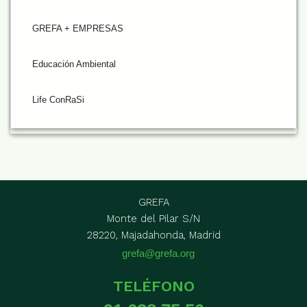
GREFA + EMPRESAS
Educación Ambiental
Life ConRaSi
GREFA
Monte del Pilar S/N
28220, Majadahonda, Madrid
grefa@grefa.org
TELÉFONO